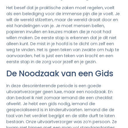
Het besef dat je praktische zaken moet regelen, voelt
als een belediging voor de immense pijn die je voelt. Je
wilt de wereld stilzetten, maar de wereld draait door en
eist handelingen van je. Je moet mensen bellen,
papieren invullen en keuzes maken die je nooit had
willen maken. De eerste stap is erkennen dat je dit niet
alleen kunt. De mist in je hoofd is te dicht om zelf een
weg te vinden. Het is geen teken van zwakte om hulp te
aanvaarden; het is juist een teken van kracht en een
eerste stap in de zorg voor jezelf en je gezin.
De Noodzaak van een Gids
In deze desoriënterende periode is een goede
uitvaartverzorger geen luxe, maar een noodzaak. En
dan bedoel ik niet zomaar iemand die een checklist
afwerkt. Je hebt een gids nodig, iemand die
gespecialiseerd is in kinderuitvaarten. Iemand die de
taal van het verdriet begrijpt en de stilte durft te laten
bestaan. Onze uitvaartverzorger was zo’n persoon. Ze
kwam niet binnen met een map vol standaardopties,