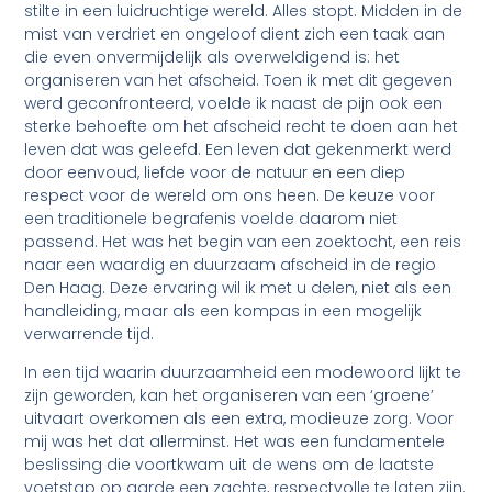
stilte in een luidruchtige wereld. Alles stopt. Midden in de
mist van verdriet en ongeloof dient zich een taak aan
die even onvermijdelijk als overweldigend is: het
organiseren van het afscheid. Toen ik met dit gegeven
werd geconfronteerd, voelde ik naast de pijn ook een
sterke behoefte om het afscheid recht te doen aan het
leven dat was geleefd. Een leven dat gekenmerkt werd
door eenvoud, liefde voor de natuur en een diep
respect voor de wereld om ons heen. De keuze voor
een traditionele begrafenis voelde daarom niet
passend. Het was het begin van een zoektocht, een reis
naar een waardig en duurzaam afscheid in de regio
Den Haag. Deze ervaring wil ik met u delen, niet als een
handleiding, maar als een kompas in een mogelijk
verwarrende tijd.
In een tijd waarin duurzaamheid een modewoord lijkt te
zijn geworden, kan het organiseren van een ‘groene’
uitvaart overkomen als een extra, modieuze zorg. Voor
mij was het dat allerminst. Het was een fundamentele
beslissing die voortkwam uit de wens om de laatste
voetstap op aarde een zachte, respectvolle te laten zijn.