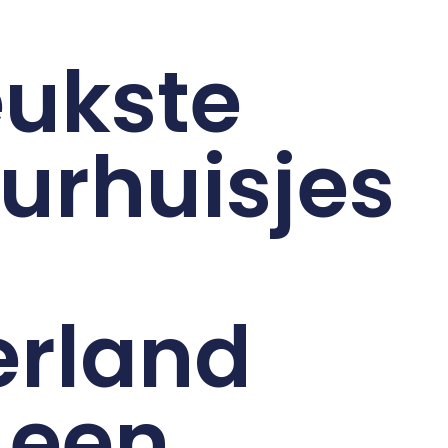
eukste
urhuisjes
rland
 een