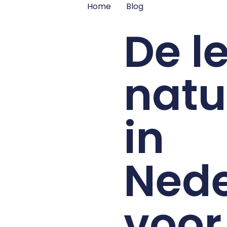
Home
Blog
De l
natu
in
Nede
voor