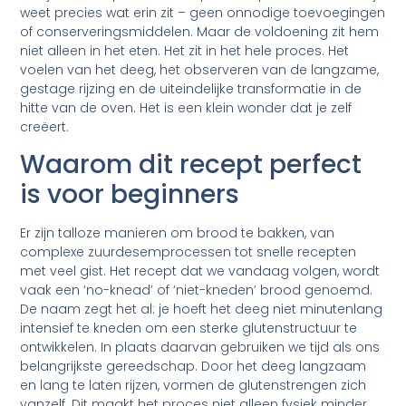
weet precies wat erin zit – geen onnodige toevoegingen
of conserveringsmiddelen. Maar de voldoening zit hem
niet alleen in het eten. Het zit in het hele proces. Het
voelen van het deeg, het observeren van de langzame,
gestage rijzing en de uiteindelijke transformatie in de
hitte van de oven. Het is een klein wonder dat je zelf
creëert.
Waarom dit recept perfect
is voor beginners
Er zijn talloze manieren om brood te bakken, van
complexe zuurdesemprocessen tot snelle recepten
met veel gist. Het recept dat we vandaag volgen, wordt
vaak een ‘no-knead’ of ‘niet-kneden’ brood genoemd.
De naam zegt het al: je hoeft het deeg niet minutenlang
intensief te kneden om een sterke glutenstructuur te
ontwikkelen. In plaats daarvan gebruiken we tijd als ons
belangrijkste gereedschap. Door het deeg langzaam
en lang te laten rijzen, vormen de glutenstrengen zich
vanzelf. Dit maakt het proces niet alleen fysiek minder