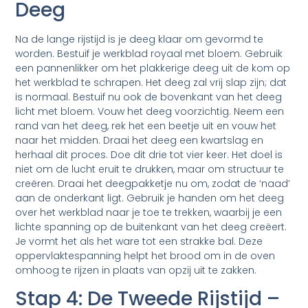
Deeg
Na de lange rijstijd is je deeg klaar om gevormd te
worden. Bestuif je werkblad royaal met bloem. Gebruik
een pannenlikker om het plakkerige deeg uit de kom op
het werkblad te schrapen. Het deeg zal vrij slap zijn; dat
is normaal. Bestuif nu ook de bovenkant van het deeg
licht met bloem. Vouw het deeg voorzichtig. Neem een
rand van het deeg, rek het een beetje uit en vouw het
naar het midden. Draai het deeg een kwartslag en
herhaal dit proces. Doe dit drie tot vier keer. Het doel is
niet om de lucht eruit te drukken, maar om structuur te
creëren. Draai het deegpakketje nu om, zodat de ‘naad’
aan de onderkant ligt. Gebruik je handen om het deeg
over het werkblad naar je toe te trekken, waarbij je een
lichte spanning op de buitenkant van het deeg creëert.
Je vormt het als het ware tot een strakke bal. Deze
oppervlaktespanning helpt het brood om in de oven
omhoog te rijzen in plaats van opzij uit te zakken.
Stap 4: De Tweede Rijstijd –