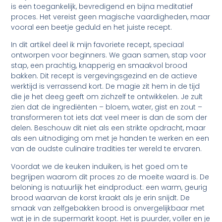
is een toegankelijk, bevredigend en bijna meditatief
proces. Het vereist geen magische vaardigheden, maar
vooral een beetje geduld en het juiste recept.
In dit artikel deel ik mijn favoriete recept, speciaal
ontworpen voor beginners. We gaan samen, stap voor
stap, een prachtig, knapperig en smaakvol brood
bakken. Dit recept is vergevingsgezind en de actieve
werktijd is verrassend kort. De magie zit hem in de tijd
die je het deeg geeft om zichzelf te ontwikkelen. Je zult
zien dat de ingrediënten – bloem, water, gist en zout –
transformeren tot iets dat veel meer is dan de som der
delen. Beschouw dit niet als een strikte opdracht, maar
als een uitnodiging om met je handen te werken en een
van de oudste culinaire tradities ter wereld te ervaren.
Voordat we de keuken induiken, is het goed om te
begrijpen waarom dit proces zo de moeite waard is. De
beloning is natuurlijk het eindproduct: een warm, geurig
brood waarvan de korst kraakt als je erin snijdt. De
smaak van zelfgebakken brood is onvergelijkbaar met
wat je in de supermarkt koopt. Het is puurder, voller en je