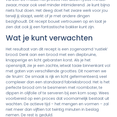
zwaar, maar ook veel minder intimiderend. Je kunt bijna
niets fout doen. Het deeg doet het zware werk voor jou
terwijl jij slaapt, werkt of je met andere dingen
bezighoudt. Dit recept bouwt vertrouwen op en laat je
zien dat ook jij een fantastische bakker kunt zijn.
Wat je kunt verwachten
Het resultaat van dit recept is een zogenaamd ‘rustiek’
brood. Denk aan een brood met een diepbruine,
knapperige en licht gebarsten korst. Als je het
opensnijdt, zie je een zachte, ietwat taaie binnenkant vol
met gaten van verschillende groottes. Dit noemen we
de ‘kruim’. De smaak is rijk en licht gefermenteerd, veel
complexer dan een standaard fabrieksbrood. Het is het
perfecte brood om te besmeren met roomboter, te
dippen in olijfolie of te serveren bij een kom soep. Wees
voorbereid op een proces dat voornamelijk bestaat uit
wachten. De actieve tijd – het mengen en vormen – zal
niet meer dan vijftien tot twintig minuten in beslag
nemen. De rest is geduld.