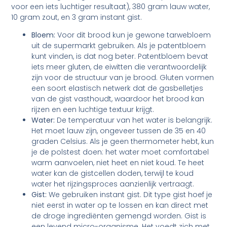
voor een iets luchtiger resultaat), 380 gram lauw water,
10 gram zout, en 3 gram instant gist.
Bloem:
Voor dit brood kun je gewone tarwebloem
uit de supermarkt gebruiken. Als je patentbloem
kunt vinden, is dat nog beter. Patentbloem bevat
iets meer gluten, de eiwitten die verantwoordelijk
zijn voor de structuur van je brood. Gluten vormen
een soort elastisch netwerk dat de gasbelletjes
van de gist vasthoudt, waardoor het brood kan
rijzen en een luchtige textuur krijgt.
Water:
De temperatuur van het water is belangrijk.
Het moet lauw zijn, ongeveer tussen de 35 en 40
graden Celsius. Als je geen thermometer hebt, kun
je de polstest doen: het water moet comfortabel
warm aanvoelen, niet heet en niet koud. Te heet
water kan de gistcellen doden, terwijl te koud
water het rijzingsproces aanzienlijk vertraagt.
Gist:
We gebruiken instant gist. Dit type gist hoef je
niet eerst in water op te lossen en kan direct met
de droge ingrediënten gemengd worden. Gist is
een levend micro-organisme. Het voedt zich met