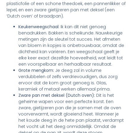
plasticfolie of een schone theedoek, een pannenlikker of
lepel, en een zware gietijzeren pan met deksel (een
‘Dutch oven’ of braadpan).
Keukenweegschaal:
Ik kan dit niet genoeg
benadrukken. Bakken is scheikunde. Nauwkeurige
metingen zijn de sleutel tot succes. Het afmeten
van bloem in kopjes is onbetrouwbaar, omdat de
dichtheid kan variëren. Een weegschaal geeft je
elke keer exact dezelfde hoeveelheid, wat leidt tot
een voorspelbaar en herhaalbaar resultaat.
Grote mengkom:
Je deeg zal in volume
verdubbelen of zelfs verdrievoudigen, dus zorg
ervoor dat de kom groot genoeg is. Glas,
keramiek of metaal werken allemaal prima.
Zware pan met deksel (Dutch oven):
Dit is het
geheime wapen voor een perfecte korst. Een
zware, gietijzeren pan die je samen met de oven
voorverwarmt, wordt gloeiend heet. Wanneer je
het koude deeg in de hete pan plaatst, verdampt
het vocht uit het deeg onmiddellijk. Omdat de
deksel op de pan zit, wordt deze stoom