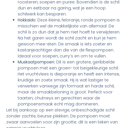
roosteren, soepen en puree. Bovendien is de schil
dun en eetbaar na garing, wat je een hoop
schilwerk kan besparen.
Hokkaido:
Deze kleine, feloranje, ronde pompoen is
misschien wel de makkelijkste van allemaal. De
schil is zo dun dat je hem niet hoeft te verwijderen.
Na het garen wordt de schil zacht en kun je hem
gewoon mee-eten. De smaak is iets zoeter en
kastanjeachtiger dan die van de flespompoen.
Ideaal voor soepen, curry’s en om te vullen.
Muskaatpompoen:
Dit is een grotere, geribbelde
pompoen met een groen- tot beigekleurige schil.
Het vruchtvlees is dieporanje en heeft een intense,
kruidige en zoete smaak. Hij is wat lastiger te
verwerken vanwege zijn formaat en harde schil,
maar de smaakbeloning is groot. Perfect voor
taarten, chutneys en gerechten waar de
pompoensmaak echt mag domineren.
Let bij aankoop op een stevige, onbeschadigde schil
zonder zachte, beurse plekken. De pompoen moet
zwaar aanvoelen voor zijn grootte; dit is een teken van
sappig vruchtvlees.