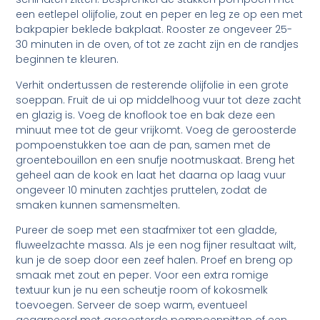
een eetlepel olijfolie, zout en peper en leg ze op een met
bakpapier beklede bakplaat. Rooster ze ongeveer 25-
30 minuten in de oven, of tot ze zacht zijn en de randjes
beginnen te kleuren.
Verhit ondertussen de resterende olijfolie in een grote
soeppan. Fruit de ui op middelhoog vuur tot deze zacht
en glazig is. Voeg de knoflook toe en bak deze een
minuut mee tot de geur vrijkomt. Voeg de geroosterde
pompoenstukken toe aan de pan, samen met de
groentebouillon en een snufje nootmuskaat. Breng het
geheel aan de kook en laat het daarna op laag vuur
ongeveer 10 minuten zachtjes pruttelen, zodat de
smaken kunnen samensmelten.
Pureer de soep met een staafmixer tot een gladde,
fluweelzachte massa. Als je een nog fijner resultaat wilt,
kun je de soep door een zeef halen. Proef en breng op
smaak met zout en peper. Voor een extra romige
textuur kun je nu een scheutje room of kokosmelk
toevoegen. Serveer de soep warm, eventueel