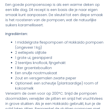
Een goede pompoensoep is als een warme deken op
een kille dag. Dit recept is een basis die je naar eigen
smaak kunt aanpassen. De sleutel tot een diepe smaak
is het roosteren van de pompoen, wat de natuurlijke
suikers karamelliseert.
Ingrediënten:
1 middelgrote flespompoen of Hokkaido pompoen
(ongeveer 1 kg)
2 eetlepels olijfolie
1 grote ui, gesnipperd
2 teentjes knoflook, fijngehakt
1 liter groentebouillon
Een snufje nootmuskaat
Zout en versgemalen zwarte peper
Optioneel: een scheutje (plantaardige) room of
kokosmelk
Verwarm de oven voor op 200°C. Snijd de pompoen
doormidden, verwijder de pitten en snijd het vruchtvlees
in grove stukken. Als je een Hokkaido gebruikt, kun je de
schil laten zitten. Besprenkel de stukken pompoen met