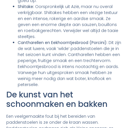
goed op.
Shiitake:
Oorspronkelijk uit Azië, maar nu overal
verkrijgbaar. Shiitakes hebben een vlezige textuur
en een intense, rokerige en aardse smaak. Ze
geven een enorme diepte aan sauzen, bouillons
en roerbakgerechten. Verwijder wel altijd de taaie
steeltjes.
Cantharellen en Eekhoorntjesbrood (Porcini):
Dit zijn
de wat luxere, vaak ‘wilde’ paddenstoelen die je in
het seizoen kunt vinden. Cantharellen hebben een
peperige, fruitige smaak en een trechtervorm.
Eekhoorntjesbrood is intens nootachtig en aards.
Vanwege hun uitgesproken smaak hebben ze
weinig meer nodig dan wat boter, knoflook en
peterselie.
De kunst van het
schoonmaken en bakken
Een veelgemaakte fout bij het bereiden van
paddenstoelen is ze onder de kraan wassen.