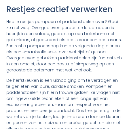
Restjes creatief verwerken
Heb je restjes pompoen of paddenstoelen over? Gooi
ze niet weg. Overgebleven geroosterde pompoen is
heerlijk in een salade, geprakt op een boterham met
geitenkaas, of gepureerd als basis voor een pastasaus.
Een restje pompoensoep kan de volgende dag dienen
als een smaakvolle saus over wat rijst of quinoa.
Overgebleven gebakken paddenstoelen zijn fantastisch
in een omelet, door een pasta, of simpelweg op een
geroosterde boterham met wat knoflook.
De herfstkeuken is een uitnodiging om te vertragen en
te genieten van pure, aardse smaken. Pompoen en
paddenstoelen zijn hierin trouwe gidsen. Ze vragen niet
om ingewikkelde technieken of een lange lijst van
exotische ingrediënten, maar om respect voor het
product en een beetje aandacht. Dus trek je terug in de
warmte van je keuken, laat je inspireren door de kleuren
en geuren van het seizoen en creëer gerechten die niet
alleen je maag vullen, maar ook je ziel verwarmen.