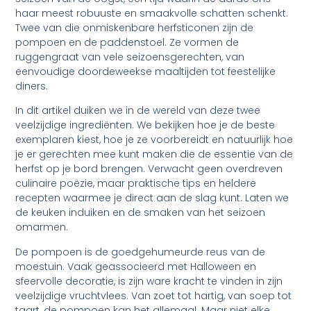
haar meest robuuste en smaakvolle schatten schenkt.
Twee van die onmiskenbare herfsticonen zijn de
pompoen en de paddenstoel. Ze vormen de
ruggengraat van vele seizoensgerechten, van
eenvoudige doordeweekse maaltijden tot feestelijke
diners.
In dit artikel duiken we in de wereld van deze twee
veelzijdige ingrediënten. We bekijken hoe je de beste
exemplaren kiest, hoe je ze voorbereidt en natuurlijk hoe
je er gerechten mee kunt maken die de essentie van de
herfst op je bord brengen. Verwacht geen overdreven
culinaire poëzie, maar praktische tips en heldere
recepten waarmee je direct aan de slag kunt. Laten we
de keuken induiken en de smaken van het seizoen
omarmen.
De pompoen is de goedgehumeurde reus van de
moestuin. Vaak geassocieerd met Halloween en
sfeervolle decoratie, is zijn ware kracht te vinden in zijn
veelzijdige vruchtvlees. Van zoet tot hartig, van soep tot
taart, de pompoen kan het allemaal. Maar niet elke