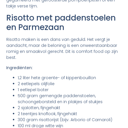
gegarneerd met geroosterde pompoenpitten of een
takje verse tijm.
Risotto met paddenstoelen
en Parmezaan
Risotto maken is een dans van geduld. Het vergt je
aandacht, maar de beloning is een onweerstaanbaar
romig en smaakvol gerecht. Dit is comfort food op zijn
best.
Ingrediënten:
1,2 liter hete groente- of kippenbouillon
2 eetlepels olijfolie
1 eetlepel boter
500 gram gemengde paddenstoelen,
schoongeborsteld en in plakjes of stukjes
2 sjalotten, fijngehakt
2 teentjes knoflook, fijngehakt
300 gram risottorijst (bijv. Arborio of Carnaroli)
100 ml droge witte wijn