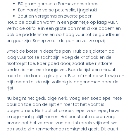
50 gram geraspte Parmezaanse kaas
Een handje verse peterselie, fijngehakt
Zout en versgemalen zwarte peper
Houd de bouillon warm in een pannetje op laag vuur.
Verhit de olijfolie in een grote pan met dikke bodem en
bak de paddenstoelen op hoog vuur tot ze goudbruin
en gaar zijn. Schep ze uit de pan en zet ze opzij.
Smelt de boter in dezelfde pan. Fruit de sjalotten op
laag vuur tot ze zacht zijn. Voeg de knoflook en de
risottorijst toe. Roer goed door, zodat elke rijstkorrel
bedekt is met een laagje vet. Bak de rijst een minuut
mee tot de korrels glazig zijn. Blus af met de witte wijn en
blijf roeren tot de wijn volledig is opgenomen door de
rijst.
Nu begint het geduldige werk. Voeg een soeplepel hete
bouillon toe aan de rijst en roer tot het vocht is
opgenomen. Herhaal dit proces, lepel voor lepel, terwijl
je regelmatig blijft roeren. Het constante roeren zorgt
ervoor dat het zetmeel van de rijstkorrels vrijkomt, wat
de risotto zijn kenmerkende romigheid geeft. Dit duurt