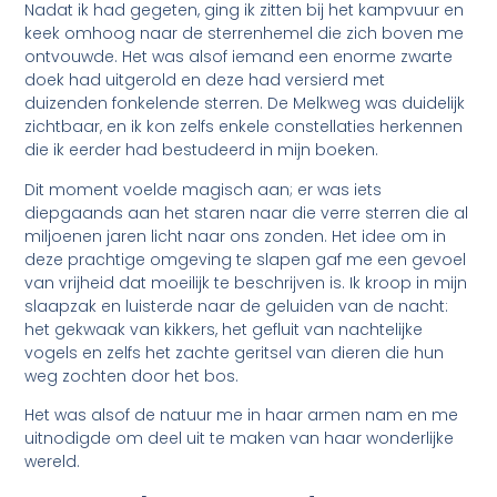
Nadat ik had gegeten, ging ik zitten bij het kampvuur en
keek omhoog naar de sterrenhemel die zich boven me
ontvouwde. Het was alsof iemand een enorme zwarte
doek had uitgerold en deze had versierd met
duizenden fonkelende sterren. De Melkweg was duidelijk
zichtbaar, en ik kon zelfs enkele constellaties herkennen
die ik eerder had bestudeerd in mijn boeken.
Dit moment voelde magisch aan; er was iets
diepgaands aan het staren naar die verre sterren die al
miljoenen jaren licht naar ons zonden. Het idee om in
deze prachtige omgeving te slapen gaf me een gevoel
van vrijheid dat moeilijk te beschrijven is. Ik kroop in mijn
slaapzak en luisterde naar de geluiden van de nacht:
het gekwaak van kikkers, het gefluit van nachtelijke
vogels en zelfs het zachte geritsel van dieren die hun
weg zochten door het bos.
Het was alsof de natuur me in haar armen nam en me
uitnodigde om deel uit te maken van haar wonderlijke
wereld.