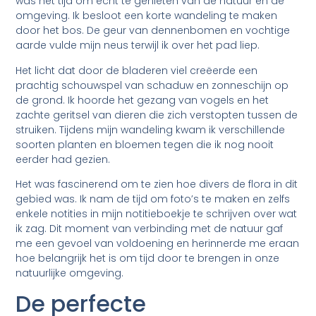
was het tijd om echt te genieten van de natuur en de
omgeving. Ik besloot een korte wandeling te maken
door het bos. De geur van dennenbomen en vochtige
aarde vulde mijn neus terwijl ik over het pad liep.
Het licht dat door de bladeren viel creëerde een
prachtig schouwspel van schaduw en zonneschijn op
de grond. Ik hoorde het gezang van vogels en het
zachte geritsel van dieren die zich verstopten tussen de
struiken. Tijdens mijn wandeling kwam ik verschillende
soorten planten en bloemen tegen die ik nog nooit
eerder had gezien.
Het was fascinerend om te zien hoe divers de flora in dit
gebied was. Ik nam de tijd om foto’s te maken en zelfs
enkele notities in mijn notitieboekje te schrijven over wat
ik zag. Dit moment van verbinding met de natuur gaf
me een gevoel van voldoening en herinnerde me eraan
hoe belangrijk het is om tijd door te brengen in onze
natuurlijke omgeving.
De perfecte