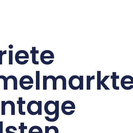
riete
melmarkt
intage
sten