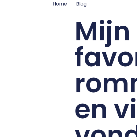
Home
Blog
Mijn
favo
rom
en v
vond