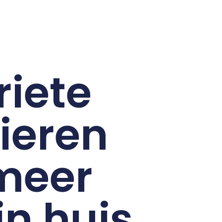
riete
ieren
meer
in huis