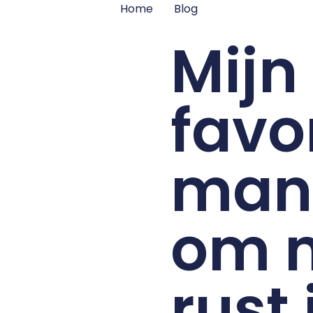
Home
Blog
Mijn
favo
man
om 
rust 